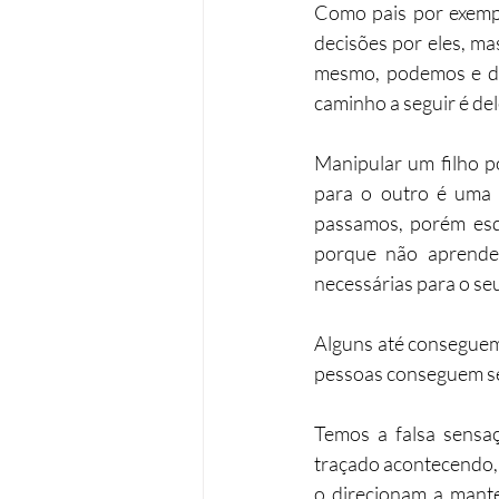
Como pais por exempl
decisões por eles, ma
mesmo, podemos e de
caminho a seguir é del
Manipular um filho p
para o outro é uma 
passamos, porém esq
porque não aprender
necessárias para o se
Alguns até conseguem
pessoas conseguem se l
Temos a falsa sensa
traçado acontecendo, 
o direcionam a manter