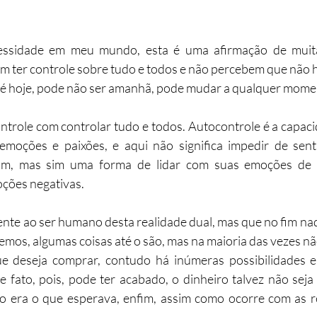
ssidade em meu mundo, esta é uma afirmação de muitas
m ter controle sobre tudo e todos e não percebem que não h
e é hoje, pode não ser amanhã, pode mudar a qualquer mome
trole com controlar tudo e todos. Autocontrole é a capaci
emoções e paixões, e aqui não significa impedir de sent
jam, mas sim uma forma de lidar com suas emoções de f
oções negativas.
rente ao ser humano desta realidade dual, mas que no fim nad
emos, algumas coisas até o são, mas na maioria das vezes nã
ue deseja comprar, contudo há inúmeras possibilidades en
 fato, pois, pode ter acabado, o dinheiro talvez não seja su
o era o que esperava, enfim, assim como ocorre com as re