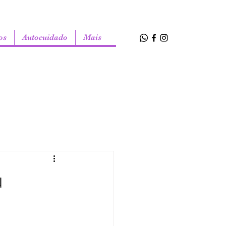
os
Autocuidado
Mais
u