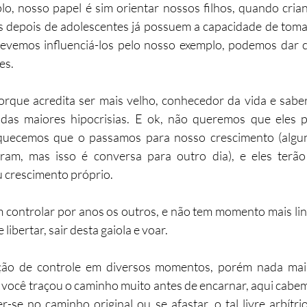
o, nosso papel é sim orientar nossos filhos, quando cria
s depois de adolescentes já possuem a capacidade de tomar
vemos influenciá-los pelo nosso exemplo, podemos dar c
es.
orque acredita ser mais velho, conhecedor da vida e saber
das maiores hipocrisias. E ok, não queremos que eles p
uecemos que o passamos para nosso crescimento (algun
am, mas isso é conversa para outro dia), e eles terão 
u crescimento próprio.
 controlar por anos os outros, e não tem momento mais lin
ibertar, sair desta gaiola e voar.
ção de controle em diversos momentos, porém nada mais
você traçou o caminho muito antes de encarnar, aqui cabem
-se no caminho original ou se afastar, o tal livre arbítrio