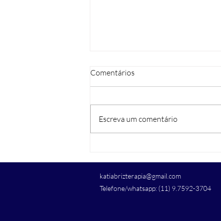
Comentários
Escreva um comentário
O tempo cura as feridas?
katiabrizterapia@gmail.com
Telefone/whatsapp: (11) 9.7592-3704