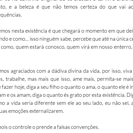
to, e a beleza é que não temos certeza do que vai aco
equências.
temos nesta existência é que chegará o momento em que dei
ando e como... isso ninguém sabe, percebe que até na única c
 como, quem estará conosco, quem virá em nosso enterro,
s agraciados com a dádiva divina da vida, por isso, viva
os, trabalhe, mas mais que isso, ame mais, permita-se mais
azer hoje, diga a seu filho o quanto o ama, o quanto ele é i
m e os amam, diga o quanto és grato por esta existência. Dig
 a vida seria diferente sem ele ao seu lado, eu não sei, 
uas emoções externalizarem.
pois o controle o prende a falsas convenções.