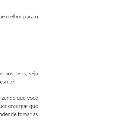
ue melhor para o 
?
 aos seus, seja 
 mesmo?
izendo que você 
uer enxergar que 
oder de tomar as 