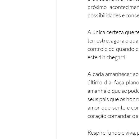
próximo acontecimen
possibilidades e cons
A única certeza que 
terrestre, agora o qu
controle de quando e
este dia chegará.
A cada amanhecer somo
último dia, faça plan
amanhã o que se pode f
seus pais que os honra
amor que sente e como
coração comandar e s
Respire fundo e viva, 